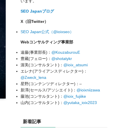
います。
SEO Japanブログ
X（旧Twitter）
SEO Japan公式（@ioixseo）
Webコンサルティング事業部
遠藤(事業部長)：
@KouzaburouE
豊藏(フェロー)：
@shotatykr
渥美(コンサルタント)：
@ioix_atsumi
エレナ(アライアンスディレクター)：
@Zweck_lena
星野(コンテンツディレクター)：–
新澤(セールス/アソシエイト)：
@ioixniizawa
藤池(コンサルタント)：
@ioix_fujiike
山内(コンサルタント)：
@yutaka_ioix2023
新着記事