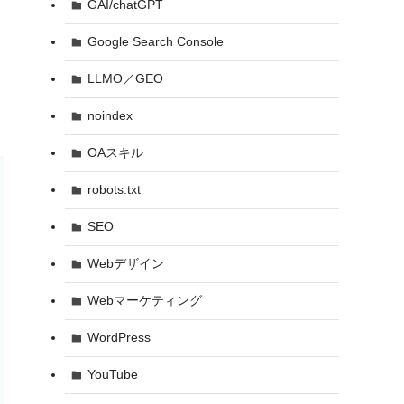
GAI/chatGPT
Google Search Console
LLMO／GEO
noindex
OAスキル
robots.txt
SEO
Webデザイン
Webマーケティング
WordPress
YouTube