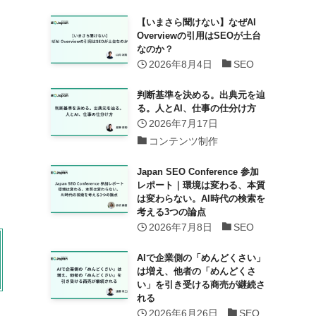
【いまさら聞けない】なぜAI
Overviewの引用はSEOが土台
なのか？
2026年8月4日
SEO
判断基準を決める。出典元を辿
る。人とAI、仕事の仕分け方
2026年7月17日
コンテンツ制作
Japan SEO Conference 参加
レポート｜環境は変わる、本質
は変わらない。AI時代の検索を
考える3つの論点
2026年7月8日
SEO
AIで企業側の「めんどくさい」
は増え、他者の「めんどくさ
い」を引き受ける商売が継続さ
れる
2026年6月26日
SEO