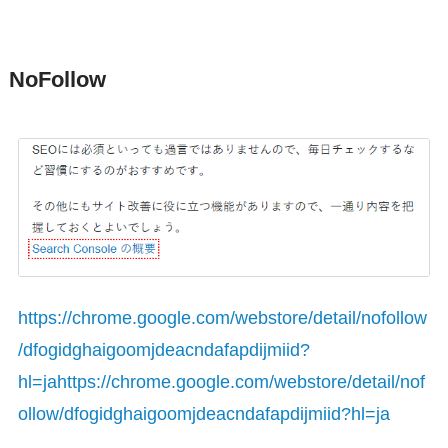
NoFollow
https://chrome.google.com/webstore/detail/nofollow
/dfogidghaigoomjdeacndafapdijmiid?
hl=jahttps://chrome.google.com/webstore/detail/nof
ollow/dfogidghaigoomjdeacndafapdijmiid?hl=ja