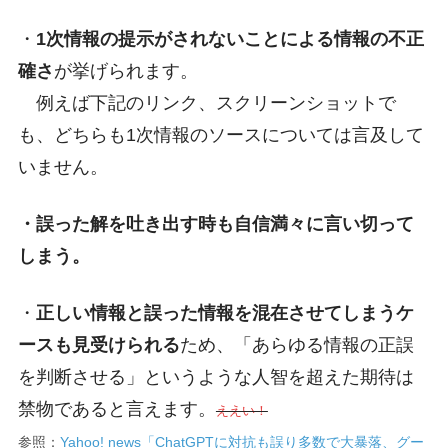
・
1次情報の提示がされないことによる情報の不正
確さ
が挙げられます。
例えば下記のリンク、スクリーンショットで
も、どちらも1次情報のソースについては言及して
いません。
・誤った解を吐き出す時も自信満々に言い切って
しまう。
・
正しい情報と誤った情報を混在させてしまうケ
ースも見受けられる
ため、「あらゆる情報の正誤
を判断させる」というような人智を超えた期待は
禁物であると言えます。
ええい！
参照：
Yahoo! news「ChatGPTに対抗も誤り多数で大暴落、グー