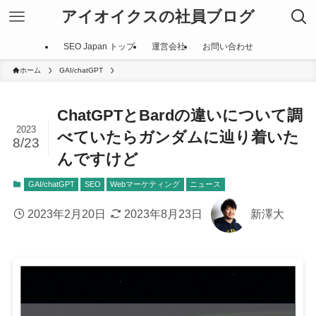
アイオイクスの社員ブログ
SEO Japan トップ
運営会社
お問い合わせ
ホーム
GAI/chatGPT
ChatGPTとBardの違いについて調
2023
べていたらガンダムに辿り着いた
8/23
んですけど
GAI/chatGPT
SEO
Webマーケティング
ニュース
2023年2月20日
2023年8月23日
新澤大